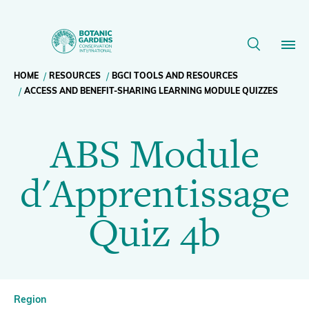
ABS
Resource
Module
details
Breadcrumb
HOME
RESOURCES
BGCI TOOLS AND RESOURCES
Our Work
d'Apprentissage
ACCESS AND BENEFIT-SHARING LEARNING MODULE QUIZZES
navigation
Quiz
Membership
ABS Module
4b
News
d'Apprentissage
|
Resources
Quiz 4b
Main
BGCI
About
navigation
Support BGCI
Region