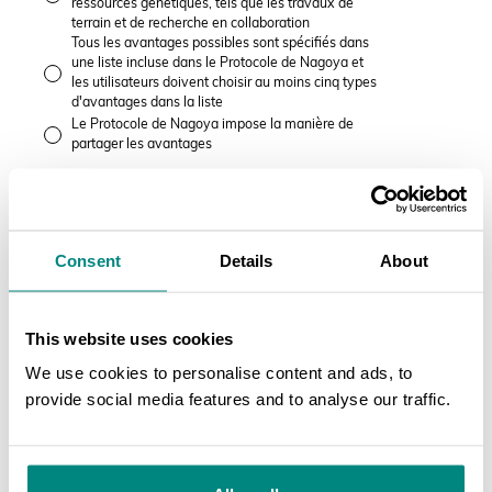
ressources génétiques, tels que les travaux de
terrain et de recherche en collaboration
Tous les avantages possibles sont spécifiés dans
une liste incluse dans le Protocole de Nagoya et
les utilisateurs doivent choisir au moins cinq types
d'avantages dans la liste
Le Protocole de Nagoya impose la manière de
partager les avantages
Quelle(s) activité(s) parmi les suivantes peut/peuvent être
considérée(s) comme la commercialisation de ressources
génétiques?
Consent
Details
About
Cochez toutes les cases correspondantes
Vendre des plantes de vos collections au public
This website uses cookies
Faire une demande de droits d'obtenteur pour le
We use cookies to personalise content and ads, to
nouveau cultivar
provide social media features and to analyse our traffic.
Développer un nouveau cultivar dans un but
horticole
SEARCH
Faire payer des droits d'entrée au public
Faire payer des droits pour fournir des conseils ou