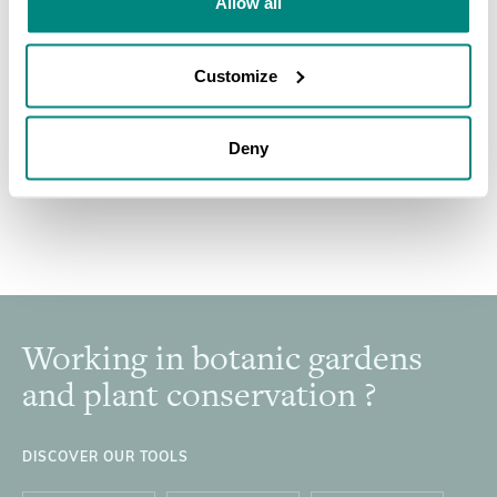
Allow all
des services de jardinage
Customize
Deny
Working in botanic gardens
Footer
and plant conservation ?
DISCOVER OUR TOOLS