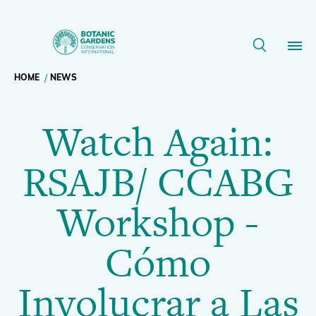
Watch
Again:
Breadcrumb
HOME
NEWS
Our Work
RSAJB/
Watch Again:
navigation
CCABG
Membership
RSAJB/ CCABG
Workshop
News
Workshop -
-
Resources
Main
Cómo
Cómo
About
navigation
Involucrar a Las
Support BGCI