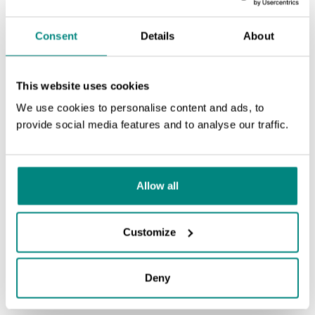
La conservación eficaz depende de una colaboración
Consent
Details
About
significativa con las personas más vinculadas a la naturaleza: la
comunidad local. En este taller interactivo, explorará enfoques
participativos que permiten a los jardines botánicos y a los
This website uses cookies
profesionales de la conservación involucrar activamente a las
comunidades y al público en los procesos de toma de
We use cookies to personalise content and ads, to
provide social media features and to analyse our traffic.
decisiones.
SEARCH
La sesión presentará diversos métodos prácticos para
fomentar la participación inclusiva, a la vez que se analizarán
Allow all
los beneficios y los desafíos de los enfoques participativos en
el trabajo de conservación. Al fortalecer la apropiación local e
incorporar diversas perspectivas, estos enfoques pueden
Customize
generar resultados de conservación más sostenibles y con
mayor impacto.
Deny
Watch again