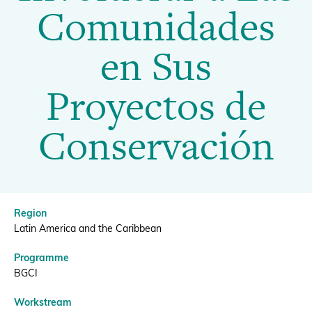
Involucrar
Comunidades
a
Donate
en Sus
Las
Proyectos de
Comunidades
BECOME A MEMBER
Conservación
en
Sus
Region
Proyectos
Latin America and the Caribbean
Programme
de
BGCI
Workstream