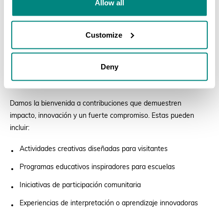
Allow all
En preparación para este día especial, invitamos a educadores
de instituciones miembros de BGCI a compartir sus actividades
Customize
educativas destacadas. Esta es una oportunidad para destacar
iniciativas educativas sobresalientes de todo el mundo, inspirar
Deny
a compañeros y compañeras y fomentar el intercambio de
conocimientos en la comunidad global de jardines botánicos.
Damos la bienvenida a contribuciones que demuestren
impacto, innovación y un fuerte compromiso. Estas pueden
incluir:
Actividades creativas diseñadas para visitantes
Programas educativos inspiradores para escuelas
Iniciativas de participación comunitaria
Experiencias de interpretación o aprendizaje innovadoras