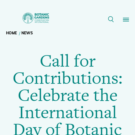
Call
for
Breadcrumb
HOME
NEWS
Our Work
Contributions:
Call for
navigation
Celebrate
Membership
Contributions:
the
News
Celebrate the
International
Resources
Main
International
Day
About
navigation
Day of Botanic
Support BGCI