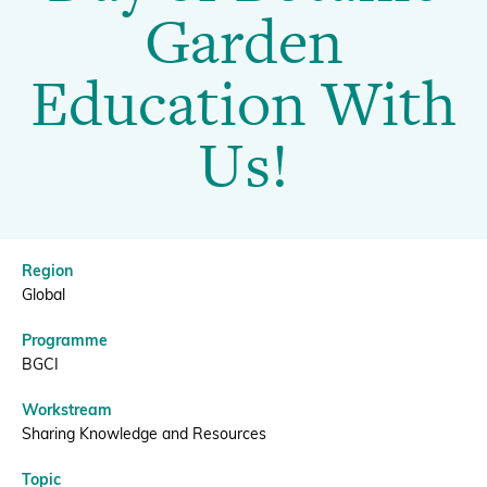
of
Garden
Botanic
Donate
Education With
Garden
Us!
Education
BECOME A MEMBER
With
Region
Us!
Global
Programme
|
BGCI
Workstream
BGCI
Sharing Knowledge and Resources
Topic